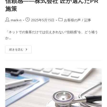
信頼感——株式会社 匠が選んだPR
施策
2025年5月15日
/
mark-n
お客様の声
記事
「ネットでの集客だけでは伝えきれない“信頼感”を、どう補う
か…
続きを読む